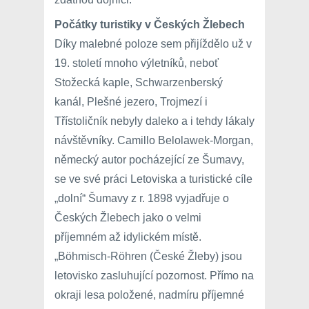
Počátky turistiky v Českých Žlebech
Díky malebné poloze sem přijíždělo už v
19. století mnoho výletníků, neboť
Stožecká kaple, Schwarzenberský
kanál, Plešné jezero, Trojmezí i
Třístoličník nebyly daleko a i tehdy lákaly
návštěvníky. Camillo Belolawek-Morgan,
německý autor pocházející ze Šumavy,
se ve své práci Letoviska a turistické cíle
„dolní“ Šumavy z r. 1898 vyjadřuje o
Českých Žlebech jako o velmi
příjemném až idylickém místě.
„Böhmisch-Röhren (České Žleby) jsou
letovisko zasluhující pozornost. Přímo na
okraji lesa položené, nadmíru příjemné