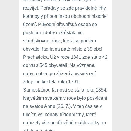
rozvíjet. Pořádaly se zde pravidelné trhy,
které byly připomínkou obchodní historie
území. Původní dřevařská osada se
postupem doby rozrůstala ve
střediskovou obec, která se počtem
obyvatel řadila na páté místo z 39 obcí
Prachaticka. Už v roce 1841 zde stálo 42
domů s 545 obyvateli. Na významu
nabyla obec po zřízení a vysvěcení
zdejšího kostela roku 1791.
Samostatnou farností se stala roku 1854.
Největším svátkem v roce bylo posvícení
na svatou Annu (26. 7.). V ten čas se v
ulicích vsi konaly třídenní trhy, které
nabízely vše od dřevěné mašlovačky po
zdatnou dojnici.