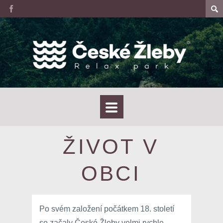
ŽIVOT V
OBCI
Po svém založení počátkem 18. století
se začaly České Žleby velmi rychle