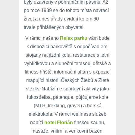
byly uzavřeny v pohraničním pásmu. Až
po roce 1989 se do tohoto místa navrací
život a dnes úřady evidují kolem 60
trvale přihlášených obyvatel.
V rámci našeho
Relax parku
vám bude
k dispozici parkoviště s odpočívadlem,
stojany na jízdní kola, restaurace s letní
vyhlídkovou a sluneční terasou, dětské a
fitness hřiště, informační altán s expozicí
mapující historii Českých Žlebů a Zleté
stezky. Nabízíme sportovní aktivity jako
lukostřelba, pétanque, půjčujeme kola
(MTB, trekking, gravel) a horská
elektrokola. V rámci wellness služeb
nabízí
hotel Florián
finskou saunu,
masáže, vnitřní a venkovní bazén.