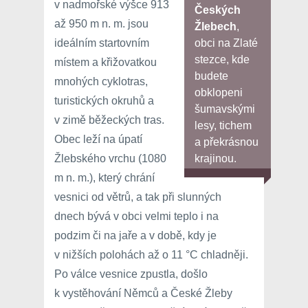
v nadmořské výšce 913
Českých
až 950 m n. m. jsou
Žlebech
,
ideálním startovním
obci na Zlaté
stezce, kde
místem a křižovatkou
budete
mnohých cyklotras,
obklopeni
turistických okruhů a
šumavskými
v zimě běžeckých tras.
lesy, tichem
Obec leží na úpatí
a překrásnou
Žlebského vrchu (1080
krajinou.
m n. m.), který chrání
vesnici od větrů, a tak při slunných
dnech bývá v obci velmi teplo i na
podzim či na jaře a v době, kdy je
v nižších polohách až o 11 °C chladněji.
Po válce vesnice zpustla, došlo
k vystěhování Němců a České Žleby