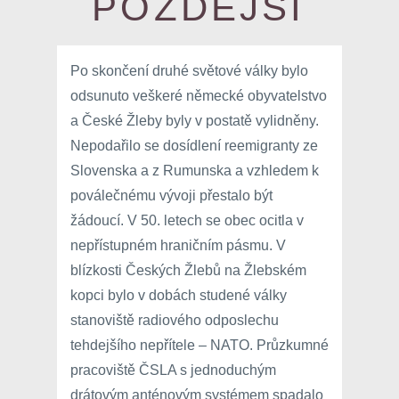
POZDĚJŠÍ
Po skončení druhé světové války bylo
odsunuto veškeré německé obyvatelstvo
a České Žleby byly v postatě vylidněny.
Nepodařilo se dosídlení reemigranty ze
Slovenska a z Rumunska a vzhledem k
poválečnému vývoji přestalo být
žádoucí. V 50. letech se obec ocitla v
nepřístupném hraničním pásmu. V
blízkosti Českých Žlebů na Žlebském
kopci bylo v dobách studené války
stanoviště radiového odposlechu
tehdejšího nepřítele – NATO. Průzkumné
pracoviště ČSLA s jednoduchým
drátovým anténovým systémem spadalo