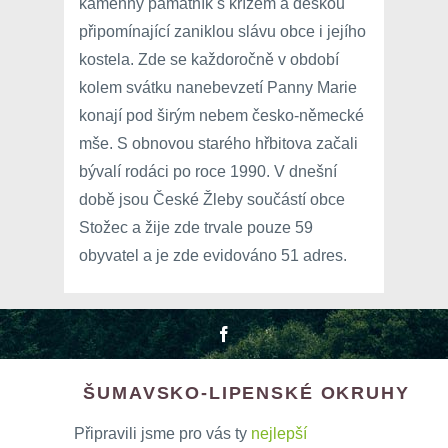
kamenný památník s křížem a deskou
připomínající zaniklou slávu obce i jejího
kostela. Zde se každoročně v období
kolem svátku nanebevzetí Panny Marie
konají pod širým nebem česko-německé
mše. S obnovou starého hřbitova začali
bývalí rodáci po roce 1990. V dnešní
době jsou České Žleby součástí obce
Stožec a žije zde trvale pouze 59
obyvatel a je zde evidováno 51 adres.
ŠUMAVSKO-LIPENSKÉ OKRUHY
Připravili jsme pro vás ty
nejlepší