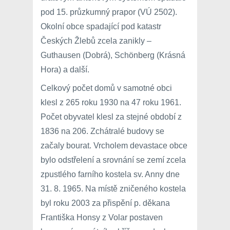
pod 15. průzkumný prapor (VÚ 2502).
Okolní obce spadající pod katastr
Českých Žlebů zcela zanikly –
Guthausen (Dobrá), Schönberg (Krásná
Hora) a další.
Celkový počet domů v samotné obci
klesl z 265 roku 1930 na 47 roku 1961.
Počet obyvatel klesl za stejné období z
1836 na 206. Zchátralé budovy se
začaly bourat. Vrcholem devastace obce
bylo odstřelení a srovnání se zemí zcela
zpustlého farního kostela sv. Anny dne
31. 8. 1965. Na místě zničeného kostela
byl roku 2003 za přispění p. děkana
Františka Honsy z Volar postaven