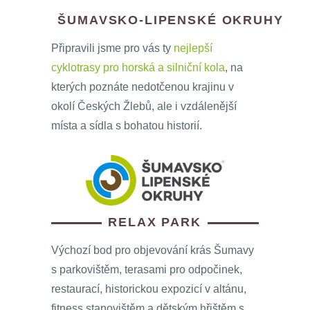
ŠUMAVSKO-LIPENSKÉ OKRUHY
Připravili jsme pro vás ty
nejlepší
cyklotrasy pro horská a silniční kola
, na
kterých poznáte nedotčenou krajinu v
okolí Českých Žlebů, ale i vzdálenější
místa a sídla s bohatou historií.
RELAX PARK
Výchozí bod pro objevování krás Šumavy
s parkovištěm, terasami pro odpočinek,
restaurací, historickou expozicí v altánu,
fitness stanovištěm a dětským hřištěm s