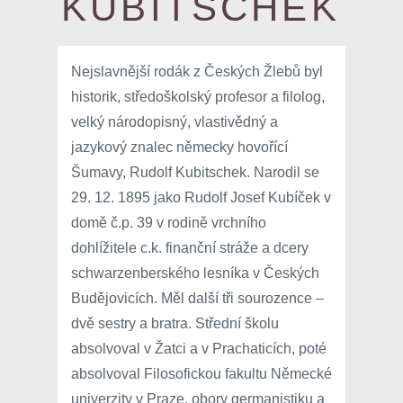
KUBITSCHEK
Nejslavnější rodák z Českých Žlebů byl
historik, středoškolský profesor a filolog,
velký národopisný, vlastivědný a
jazykový znalec německy hovořící
Šumavy, Rudolf Kubitschek. Narodil se
29. 12. 1895 jako Rudolf Josef Kubíček v
domě č.p. 39 v rodině vrchního
dohlížitele c.k. finanční stráže a dcery
schwarzenberského lesníka v Českých
Budějovicích. Měl další tři sourozence –
dvě sestry a bratra. Střední školu
absolvoval v Žatci a v Prachaticích, poté
absolvoval Filosofickou fakultu Německé
univerzity v Praze, obory germanistiku a