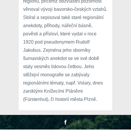
regionu, přičemž obzvláštní pozornost
věnoval vývoji bavorsko-českých vztahů.
Sbíral a sepisoval také staré regionální
anekdoty, příhody, nářeční básně,
pověsti a přísloví, které vydal v roce
1920 pod pseudonymem Rudolf
Jakobus. Zejména jeho sborníky
šumavských anekdot se ve své době
staly vesměs lidovou četbou. Jeho
stěžejní monografie se zabývaly
regionálními tématy, např. Volary, dnes
zaniklými Knížecími Pláněmi
(Fürstenhut), či historií města Plzně.