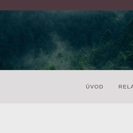
ÚVOD
REL