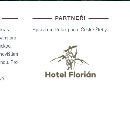
PARTNEŘI
 krás
Správcem Relax parku České Žleby
sami pro
rickou
anovištěm
ínou. Pro
vé