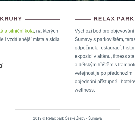
OKRUHY
RELAX PARK
á a silniční kola
, na kterých
Výchozí bod pro objevování
 i vzdálenější místa a sídla
Šumavy s parkovištěm, tera
odpočinek, restaurací, histo
expozicí v altánu, fitness st
a dětským hřištěm s trampol
veřejnost je po předchozím
objednání přístupné i hotelo
wellness.
2019 © Relax park České Žleby - Šumava