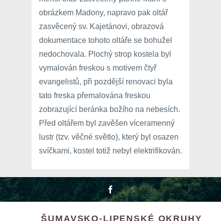
obrázkem Madony, napravo pak oltář
zasvěcený sv. Kajetánovi, obrazová
dokumentace tohoto oltáře se bohužel
nedochovala. Plochý strop kostela byl
vymalován freskou s motivem čtyř
evangelistů, při pozdější renovaci byla
tato freska přemalována freskou
zobrazující beránka božího na nebesích.
Před oltářem byl zavěšen víceramenný
lustr (tzv. věčné světlo), který byl osazen
svíčkami, kostel totiž nebyl elektrifikován.
ŠUMAVSKO-LIPENSKÉ OKRUHY