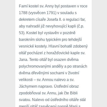
Farní kostel sv. Anny byl postaven v roce
1788 (vysvěcen 1791) v souladu s
dekretem císaře Josefa II. o regulaci far,
aby nahradil již nevyhovující kapli (č.p.
53). Kostel byl vystavěn v pozdně
barokním slohu typickém pro tehdejší
vesnické kostely. Hlavní bohatě zdobený
oltář pocházel z horažďovické kaple sv.
Jana. Tento oltář byl osazen dvěma
polychromovanými anděly a po stranách
dvěma dřevěnými sochami v životní
velikosti – sv. Annou nalevo a sv.
Jáchymem napravo. Ústřední obraz
zpodobňoval sv. Annu, jak čte Bibli
svatou. Nalevo od ústředního oltáře stál
menší oltář zasvěcený panně Marii s